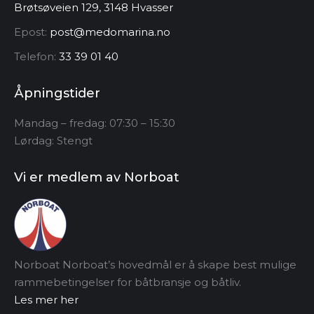
Brøtsøveien 129, 3148 Hvasser
Epost:
post@medomarina.no
Telefon:
33 39 01 40
Åpningstider
Mandag – fredag: 07:30 – 15:30
Lørdag: Stengt
Vi er medlem av Norboat
Norboat Norboat’s hovedmål er å skape best mulige
rammebetingelser for båtbransje og båtliv.
Les mer her