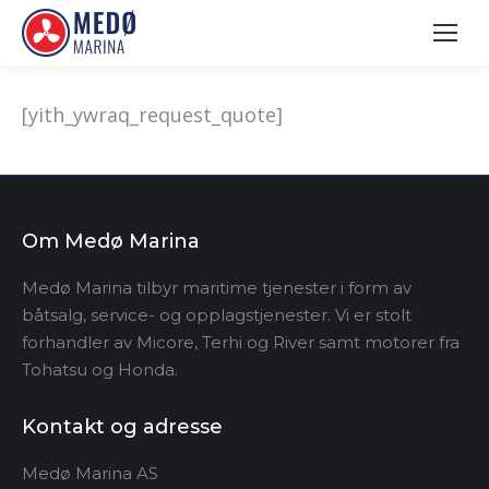
[yith_ywraq_request_quote]
Om Medø Marina
Medø Marina tilbyr maritime tjenester i form av
båtsalg, service- og opplagstjenester. Vi er stolt
forhandler av Micore, Terhi og River samt motorer fra
Tohatsu og Honda.
Kontakt og adresse
Medø Marina AS