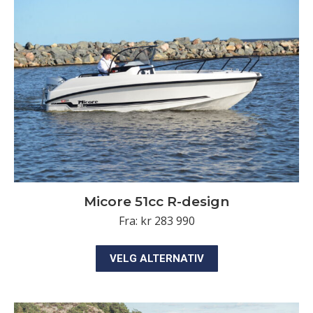
Alternativene
kan
velges
på
produktsiden
Micore 51cc R-design
Fra:
kr
283 990
Dette
VELG ALTERNATIV
produktet
har
flere
varianter.