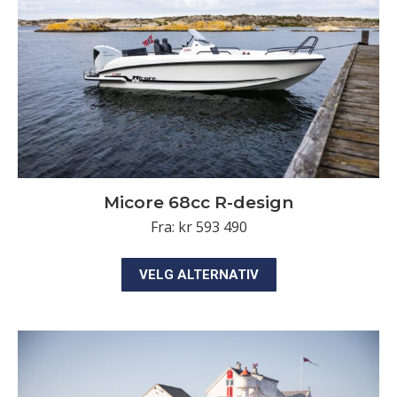
på
produktsiden
Micore 68cc R-design
Fra:
kr
593 490
Dette
VELG ALTERNATIV
produktet
har
flere
varianter.
Alternativene
kan
velges