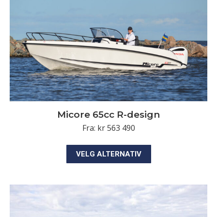
velges
på
produktsiden
Micore 65cc R-design
Fra:
kr
563 490
Dette
VELG ALTERNATIV
produktet
har
flere
varianter.
Alternativene
kan
velges