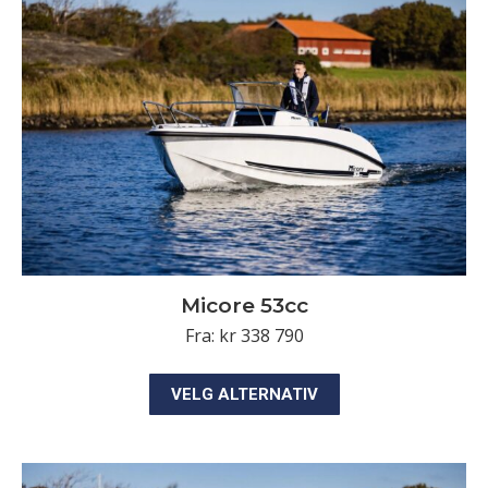
Alternativene
kan
velges
på
produktsiden
Micore 53cc
Fra:
kr
338 790
Dette
VELG ALTERNATIV
produktet
har
flere
varianter.