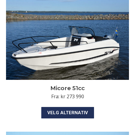
Alternativene
kan
velges
på
produktsiden
Micore 51cc
Fra:
kr
273 990
Dette
VELG ALTERNATIV
produktet
har
flere
varianter.