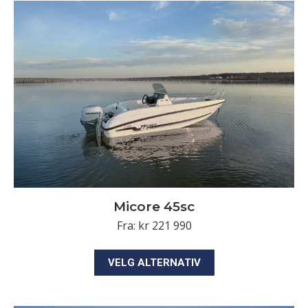
Micore 45sc
Fra:
kr
221 990
Dette
VELG ALTERNATIV
produktet
har
flere