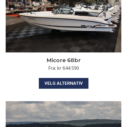
produktsiden
Micore 68br
Fra:
kr
644 590
Dette
VELG ALTERNATIV
produktet
har
flere
varianter.
Alternativene
kan
velges
på