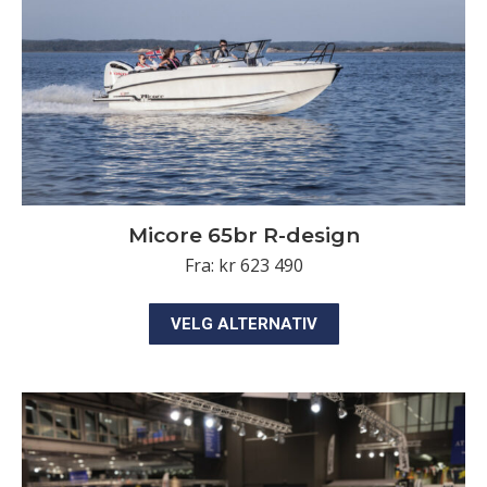
på
produktsiden
Micore 65br R-design
Fra:
kr
623 490
Dette
VELG ALTERNATIV
produktet
har
flere
varianter.
Alternativene
kan
velges
på