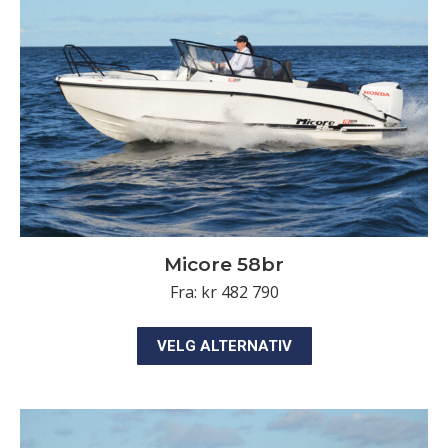
kan
velges
på
produktsiden
Micore 58br
Fra:
kr
482 790
Dette
VELG ALTERNATIV
produktet
har
flere
varianter.
Alternativene