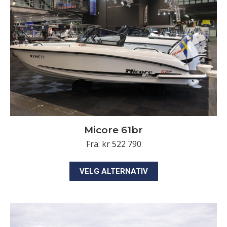
kan
velges
på
produktsiden
Micore 61br
Fra:
kr
522 790
Dette
VELG ALTERNATIV
produktet
har
flere
varianter.
Alternativene
kan