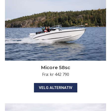
kan
velges
på
produktsiden
Micore 58sc
Fra:
kr
442 790
Dette
VELG ALTERNATIV
produktet
har
flere
varianter.
Alternativene