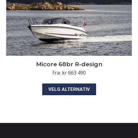
produktsiden
Micore 68br R-design
Fra:
kr
663 490
Dette
VELG ALTERNATIV
produktet
har
flere
varianter.
Alternativene
kan
velges
på