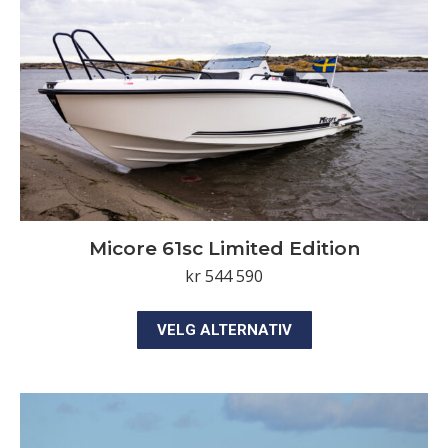
velges
på
produktsiden
Micore 61sc Limited Edition
kr
544 590
Dette
VELG ALTERNATIV
produktet
har
flere
varianter.
Alternativene
kan