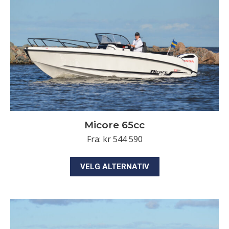
velges
på
produktsiden
Micore 65cc
Fra:
kr
544 590
Dette
VELG ALTERNATIV
produktet
har
flere
varianter.
Alternativene
kan