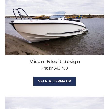
velges
på
produktsiden
Micore 61sc R-design
Fra:
kr
543 490
Dette
VELG ALTERNATIV
produktet
har
flere
varianter.
Alternativene
kan