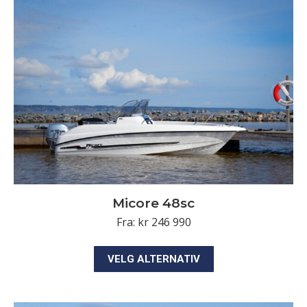
varianter.
Alternativene
kan
velges
på
produktsiden
Micore 48sc
Fra:
kr
246 990
Dette
VELG ALTERNATIV
produktet
har
flere
varianter.