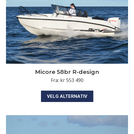
velges
på
produktsiden
Micore 58br R-design
Fra:
kr
553 490
Dette
VELG ALTERNATIV
produktet
har
flere
varianter.
Alternativene
kan