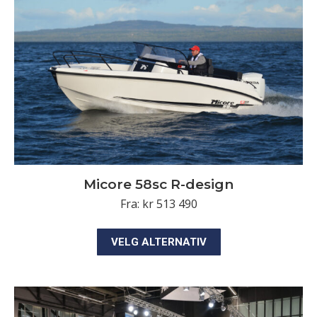
kan
velges
på
produktsiden
Micore 58sc R-design
Fra:
kr
513 490
Dette
VELG ALTERNATIV
produktet
har
flere
varianter.
Alternativene