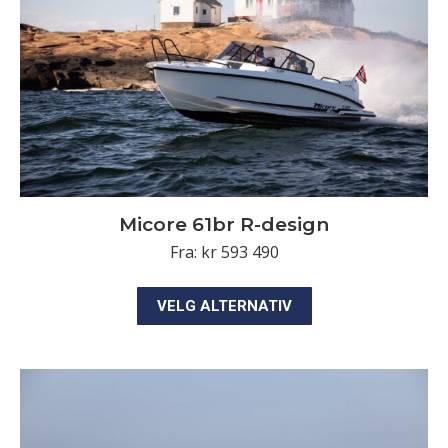
på
produktsiden
Micore 61br R-design
Fra:
kr
593 490
Dette
VELG ALTERNATIV
produktet
har
flere
varianter.
Alternativene
kan
velges