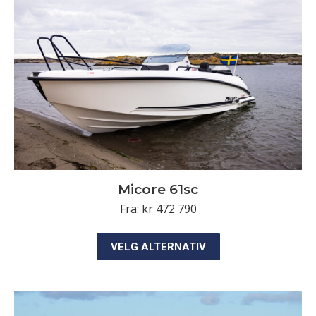
kan
velges
på
produktsiden
Micore 61sc
Fra:
kr
472 790
Dette
VELG ALTERNATIV
produktet
har
flere
varianter.
Alternativene