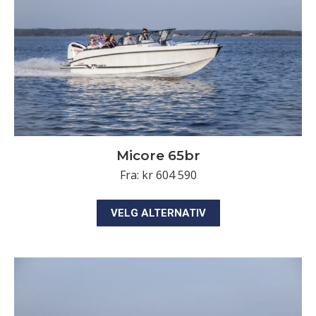
på
produktsiden
Micore 65br
Fra:
kr
604 590
Dette
VELG ALTERNATIV
produktet
har
flere
varianter.
Alternativene
kan
velges