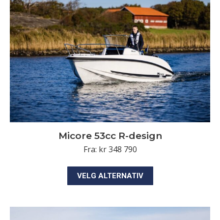
Alternativene
kan
velges
på
produktsiden
Micore 53cc R-design
Fra:
kr
348 790
Dette
VELG ALTERNATIV
produktet
har
flere
varianter.
Alternativene