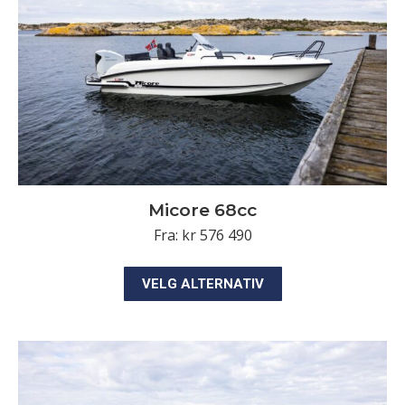
på
produktsiden
Micore 68cc
Fra:
kr
576 490
Dette
VELG ALTERNATIV
produktet
har
flere
varianter.
Alternativene
kan
velges