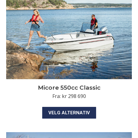
Alternativene
kan
velges
på
produktsiden
Micore 550cc Classic
Fra:
kr
298 690
Dette
VELG ALTERNATIV
produktet
har
flere
varianter.