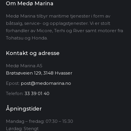
Om Medø Marina
produktsiden
Medø Marina tilbyr maritime tjenester i form av
båtsalg, service- og opplagstjenester. Vi er stolt
forhandler av Micore, Terhi og River samt motorer fra
Tohatsu og Honda.
Kontakt og adresse
Medø Marina AS
Brøtsøveien 129, 3148 Hvasser
Epost:
post@medomarina.no
Telefon:
33 39 01 40
Åpningstider
Mandag – fredag: 07:30 – 15:30
Lørdag: Stengt