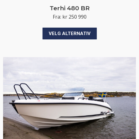
Terhi 480 BR
Fra:
kr
250 990
Dette
VELG ALTERNATIV
produktet
har
flere
varianter.
Alternativene
kan
velges
på
produktsiden