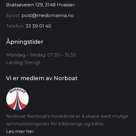
Brøtsøveien 129, 3148 Hvasser
Epost:
post@medomarina.no
Telefon:
33 39 01 40
Åpningstider
Mandag – fredag: 07:30 – 15:30
Lørdag: Stengt
Vi er medlem av Norboat
Norboat Norboat’s hovedmål er å skape best mulige
rammebetingelser for båtbransje og båtliv.
Les mer her