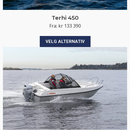
Terhi 450
Fra:
kr
133 390
Dette
VELG ALTERNATIV
produktet
har
flere
varianter.
Alternativene
kan
velges
på
produktsiden