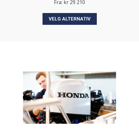
Fra:
kr
29 210
Dette
VELG ALTERNATIV
produktet
har
flere
varianter.
Alternativene
kan
velges
på
produktsiden