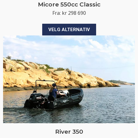
Micore 550cc Classic
Fra:
kr
298 690
Dette
VELG ALTERNATIV
produktet
har
flere
varianter.
Alternativene
kan
velges
på
produktsiden
River 350