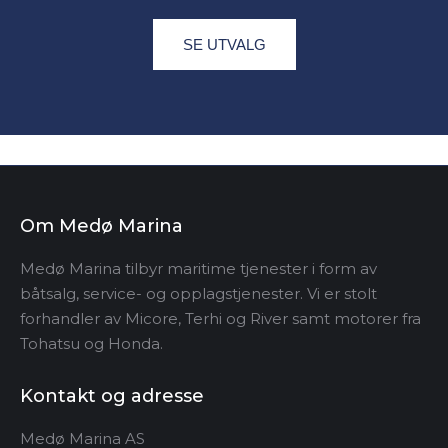
SE UTVALG
Om Medø Marina
Medø Marina tilbyr maritime tjenester i form av
båtsalg, service- og opplagstjenester. Vi er stolt
forhandler av Micore, Terhi og River samt motorer fra
Tohatsu og Honda.
Kontakt og adresse
Medø Marina AS