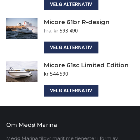
Dette
VELG ALTERNATIV
produktet
har
Micore 61br R-design
Fra:
kr
593 490
flere
varianter.
Dette
VELG ALTERNATIV
Alternativene
produktet
kan
har
Micore 61sc Limited Edition
velges
kr
544 590
flere
på
varianter.
produktsiden
Dette
VELG ALTERNATIV
Alternativene
produktet
kan
har
velges
flere
på
Om Medø Marina
varianter.
produktsiden
Alternativene
Medø Marina tilbyr maritime tjenester i form av