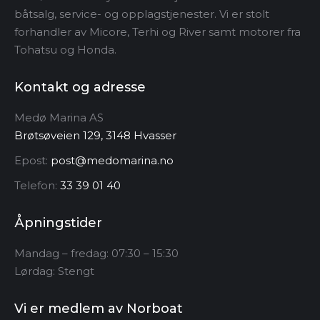
kan
båtsalg, service- og opplagstjenester. Vi er stolt
forhandler av Micore, Terhi og River samt motorer fra
velges
Tohatsu og Honda.
på
produktsiden
Kontakt og adresse
Medø Marina AS
Brøtsøveien 129, 3148 Hvasser
Epost:
post@medomarina.no
Telefon:
33 39 01 40
Åpningstider
Mandag – fredag: 07:30 – 15:30
Lørdag: Stengt
Vi er medlem av Norboat