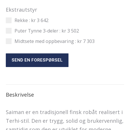
Ekstrautstyr
Rekke :
kr
3 642
Puter Tynne 3-deler :
kr
3 502
Midtsete med oppbevaring :
kr
7 303
SEND EN FORESPØRSEL
Beskrivelse
Saiman er en tradisjonell finsk robåt realisert i
Terhi-stil. Den er trygg, solid og brukervennlig,
samtidig som den er utviklet for moderne