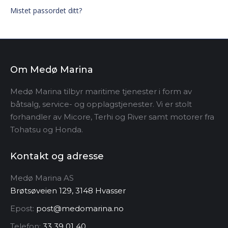
Mistet passordet ditt?
Om Medø Marina
Medø Marina tilbyr maritime tjenester i form av
båtsalg, service- og opplagstjenester. Vi er stolt
forhandler av Micore, Terhi og River samt motorer fra
Tohatsu og Honda.
Kontakt og adresse
Medø Marina AS
Brøtsøveien 129, 3148 Hvasser
Epost:
post@medomarina.no
Telefon:
33 39 01 40