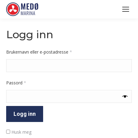
Logg inn
Påkrevd
Brukernavn eller e-postadresse
*
Påkrevd
Passord
*
Logg inn
Husk meg